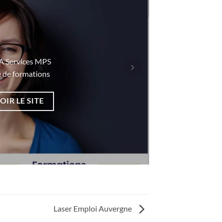
 Services MPS
e de formations
OIR LE SITE
Laser Emploi Auvergne