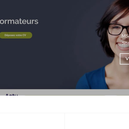
MSA
Sit
V